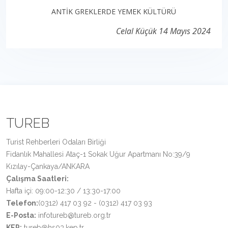
ANTİK GREKLERDE YEMEK KÜLTÜRÜ
Celal Küçük
14 Mayıs 2024
TUREB
Turist Rehberleri Odaları Birliği
Fidanlık Mahallesi Ataç-1 Sokak Uğur Apartmanı No:39/9
Kızılay-Çankaya/ANKARA
Çalışma Saatleri:
Hafta içi: 09:00-12:30 / 13:30-17:00
Telefon:
(0312) 417 03 92 - (0312) 417 03 93
E-Posta:
infotureb@tureb.org.tr
KEP:
tureb@hs03.kep.tr