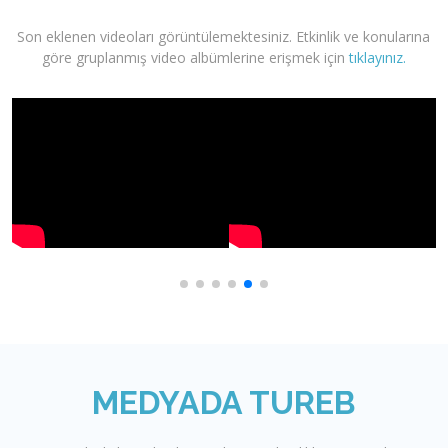
Son eklenen videoları görüntülemektesiniz. Etkinlik ve konularına
göre gruplanmış video albümlerine erişmek için
tıklayınız.
MEDYADA TUREB