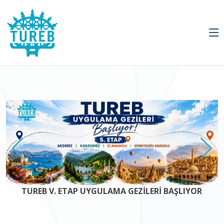
TUREB V. ETAP UYGULAMA GEZİLERİ BAŞLIYOR