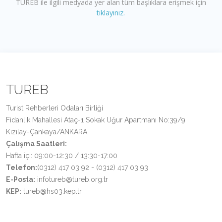
TUREB ile ilgili medyada yer alan tüm başlıklara erişmek için
tıklayınız.
TUREB
Turist Rehberleri Odaları Birliği
Fidanlık Mahallesi Ataç-1 Sokak Uğur Apartmanı No:39/9
Kızılay-Çankaya/ANKARA
Çalışma Saatleri:
Hafta içi: 09:00-12:30 / 13:30-17:00
Telefon:
(0312) 417 03 92 - (0312) 417 03 93
E-Posta:
infotureb@tureb.org.tr
KEP:
tureb@hs03.kep.tr